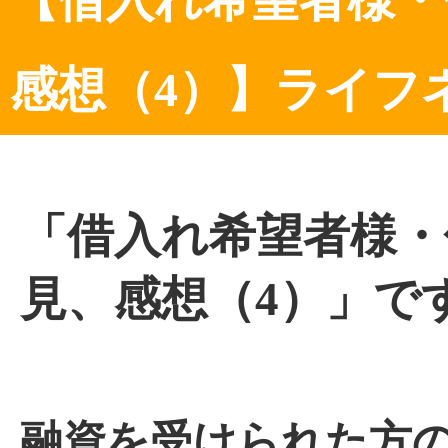
感想（4）】ライフ
「借入れ希望者様・
見、感想（4）」で
融資を受けられた方