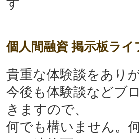
す
個人間融資 掲示板ラ
貴重な体験談をあり
今後も体験談などブ
きますので、
何でも構いません。