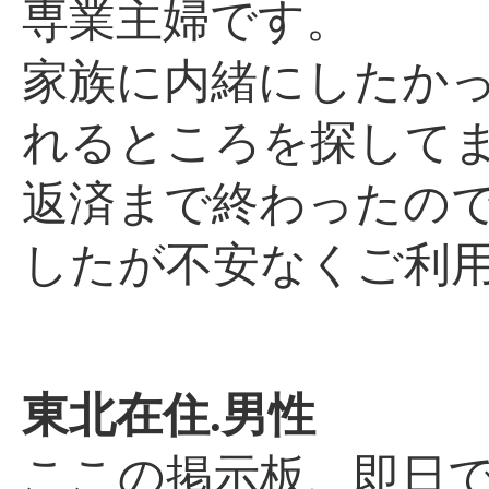
専業主婦です。
家族に内緒にしたか
れるところを探して
返済まで終わったの
したが不安なくご利
東北在住.男性
ここの掲示板、即日