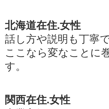
北海道在住.女性
話し方や説明も丁寧
ここなら変なことに
す。
関西在住.女性