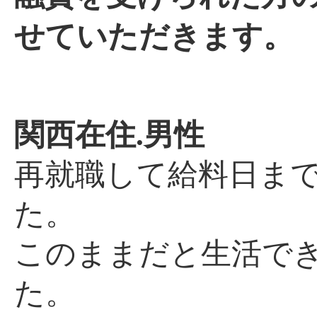
せていただきます。
関西在住.男性
再就職して給料日ま
た。
このままだと生活で
た。