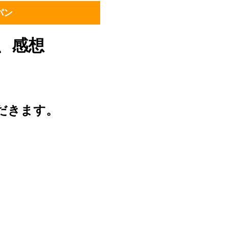
パン
、感想
だきます。