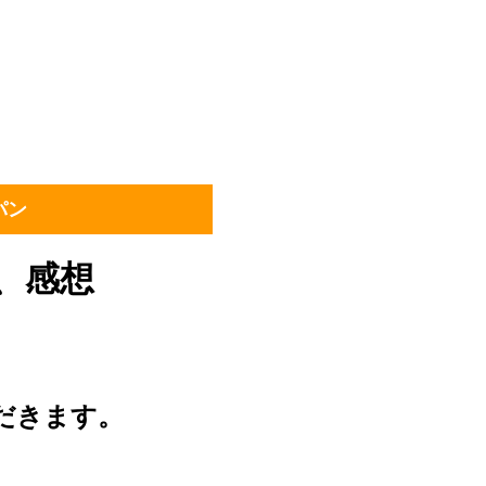
パン
、感想
だきます。